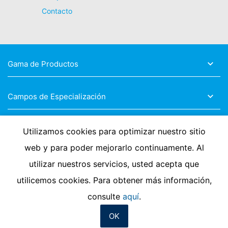
Contacto
Gama de Productos
Campos de Especialización
Utilizamos cookies para optimizar nuestro sitio
Síganos
web y para poder mejorarlo continuamente. Al
utilizar nuestros servicios, usted acepta que
utilicemos cookies. Para obtener más información,
Términos de Uso
Política de privacidad
Hable con nosotros
consulte
aquí
.
OK
© MC-Bauchemie 2026