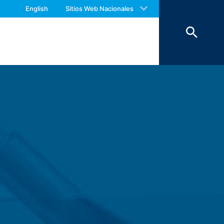
 with an answer as soon as possible.
 almacenan durante un período máximo de
English
Sitios Web Nacionales
us again should you find necessary.
ejemplo, para evitar abusos. En estas
actar con la empresa. Estos formularios
asunto y contenido del mensaje dirigido
escargados del sitio web de MC.
pre de acuerdo con los términos del
, Párrafo 1 (c) de GDPR, que determina el
ales de las personas jurídicas.
mparten con terceros. Por decisión
isión de estos datos a países fuera del
 1600 Amphitheatre Parkway, Mountain
ookies son archivos de texto
ie. La información generada por estas
e Analytics se almacenan en los