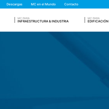
We'll get back to you
rmación de otras fuentes. Los archivos de registro del servidor se
Descargas
MC en el Mundo
Contacto
Feel free to contact 
enamiento de datos también se realiza por motivos de seguridad, por 
uros hasta que se aclara la incidencia y en ningún caso se procesan.
MC PARA
MC PARA
INFRAESTRUCTURA & INDUSTRIA
EDIFICACIÓN
ios electrónicos en su sitio web para aquellos interesados ​​en cont
re, apellidos, dirección, teléfono y correo electrónico, además del 
almacenan datos en los catálogos y otros materiales eventualmente d
CURRÍCULUM VITAE
os para responder a las solicitudes de los usuarios de Internet, siem
ningún otro uso. Todavía se almacenan bajo los términos del Artículo 6
que involucran relaciones comerciales y eventuales obligaciones fisc
ting contratado para alojar nuestro sitio web. Sin embargo, no se co
nte diez años, después de los cuales se eliminan. La eventual transm
Apellidos*
á intencionada.
 análisis de métricas de Google Analytics, ofrecido por Google Inc.,
Analytics también utiliza cookies. Como ya se ha mencionado, las c
rmiten entender cómo el usuario utiliza el sitio web de MC-Bauchem
Número de Teléfono
gle, en los Estados Unidos, y se almacena allí. Las cookies de Googl