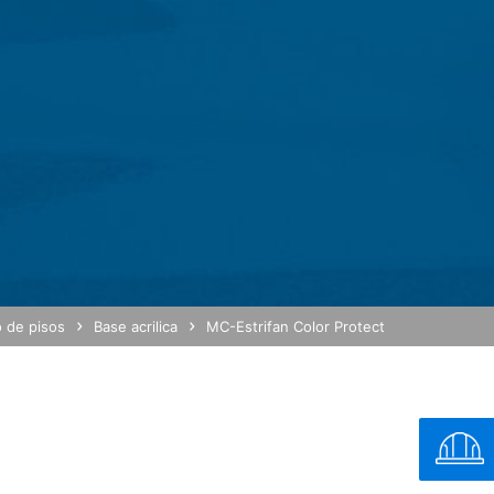
puesto en el artículo 6, apartado 1, letra f) del RGPD, siempre con el
ar la navegación y la colocación publicitaria. .
litada en los sitios de MC. La dirección IP del usuario será acortada 
io Económico Europeo, antes de ser transmitida a Estados Unidos. So
s de Google en los Estados Unidos y se acorta allí. Google utilizará 
 del usuario y, posteriormente, para compilar informes de actividad 
es. La dirección IP proporcionada por el navegador a Google Analytic
web de MC se almacenen con la configuración correcta de su navegado
ágina. También es posible evitar que los datos generados por las cook
argue e instale el complemento del navegador disponible en el sigu
o de pisos
Base acrilica
MC-Estrifan Color Protect
ut?hl=en
navegación por Google Analytics, haga clic en el enlace a continuaci
copilen sus datos en futuras visitas al sitio.
:
MB /
MB
Google Analytics maneja la información, consulte la política de priv