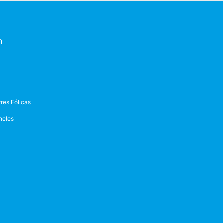
n
rres Eólicas
neles