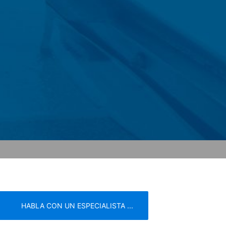
 objetivo de analizar el comportamiento
por Google en el área de cobertura de la
lo en casos excepcionales, la dirección
esta información con la aprobación de
del sitio, para proporcionar servicios
s no se almacena junto con otros datos
r. Sin embargo, al hacerlo, es posible
ies, incluida la dirección IP, se
iente enlace:
ón. Se establecerá una cookie de
HABLA CON UN ESPECIALISTA ...
acidad del servicio.