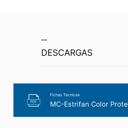
Notificar el uso indebido de datos
En caso de violación de las normas de p
persona que se sienta lesionada puede 
Informationsfreiheit NRW, de Düsseldorf
Derecho a la portabilidad de datos
Tiene derecho a recibir, si lo desea, lo
oa un tercero designado, en un formato d
DESCARGAS
Información, corrección, bloqueo y el
Según establece el artículo 15 del RGPD
tiene derecho a que se corrijan, bloquee
Para optimizar nuestro sitio web para us
cookies.
Fichas Tecnicas
PDF
MC-Estrifan Color Prote