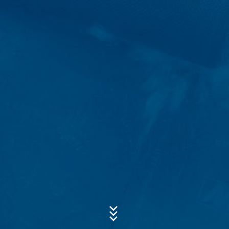
Los formularios también almacenan datos en los
catálogos y otros materiales eventualmente
descargados del sitio web de MC.
Asunto*
Esta información es utilizada por nosotros para
responder a las solicitudes de los usuarios de Internet,
siempre de acuerdo con los términos del Artículo 6,
Párrafo 1 (f) del GDPR, sin ningún otro uso. Todavía se
Mensaje
almacenan bajo los términos del Artículo 6, Párrafo 1 (c)
de GDPR, que determina el mantenimiento de registros
electrónicos que involucran relaciones comerciales y
eventuales obligaciones fiscales de las personas
jurídicas.
Los datos se entregan al servicio de hosting contratado
para alojar nuestro sitio web. Sin embargo, no se
comparten con terceros. Por decisión propia, el MC
conserva estos datos durante diez años, después de
los cuales se eliminan. La eventual transmisión de estos
Sube tu currículum vitae
datos a países fuera del Espacio Económico Europeo no
Tamaño total del archivo:
MB /
MB
es ni será intencionada.
Estoy de acuerdo
Política de Privacidad
de MC-Bauchemie
Este sitio está protegido por reCAPTCH y Google
Privacy Policy