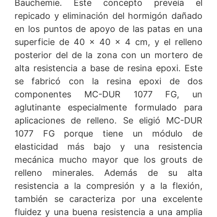
Bauchemie. Este concepto preveía el
repicado y eliminación del hormigón dañado
en los puntos de apoyo de las patas en una
superficie de 40 x 40 x 4 cm, y el relleno
posterior del de la zona con un mortero de
alta resistencia a base de resina epoxi. Este
se fabricó con la resina epoxi de dos
componentes MC-DUR 1077 FG, un
aglutinante especialmente formulado para
aplicaciones de relleno. Se eligió MC-DUR
1077 FG porque tiene un módulo de
elasticidad más bajo y una resistencia
mecánica mucho mayor que los grouts de
Hermes’ Hannover Hub
relleno minerales. Además de su alta
Las rampas de carga del centro
resistencia a la compresión y a la flexión,
logístico de Hermes se
también se caracteriza por una excelente
repararon rápidamente
fluidez y una buena resistencia a una amplia