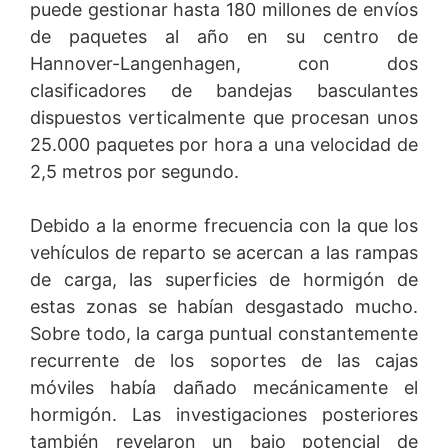
puede gestionar hasta 180 millones de envíos
mensaje informal a MC-Bauchemie para revocar su
de paquetes al año en su centro de
permiso de uso de datos. Después de la notificación,
sus datos ya no se recopilarán. Sin embargo, los datos
Hannover-Langenhagen, con dos
recopilados antes de eso aún pueden procesarse
clasificadores de bandejas basculantes
normalmente, como lo exige la ley.
dispuestos verticalmente que procesan unos
Notificar el uso indebido de datos
25.000 paquetes por hora a una velocidad de
En caso de violación de las normas de protección de
2,5 metros por segundo.
datos personales establecidas en esta política de
privacidad o en el reglamento GDPR, la persona que se
sienta lesionada puede notificar al organismo
Debido a la enorme frecuencia con la que los
competente, que en este caso es el Landesbeauftragte
vehículos de reparto se acercan a las rampas
für Datenschutz und Informationsfreiheit NRW, de
de carga, las superficies de hormigón de
Düsseldorf, Alemania.
estas zonas se habían desgastado mucho.
Derecho a la portabilidad de datos
Sobre todo, la carga puntual constantemente
Tiene derecho a recibir, si lo desea, los datos de
navegación tratados por MC mediante consentimiento.
recurrente de los soportes de las cajas
El envío se realizará directamente a usted, oa un tercero
móviles había dañado mecánicamente el
designado, en un formato de datos editables y dentro
hormigón. Las investigaciones posteriores
de las limitaciones de los recursos técnicos disponibles
para su recepción.
también revelaron un bajo potencial de