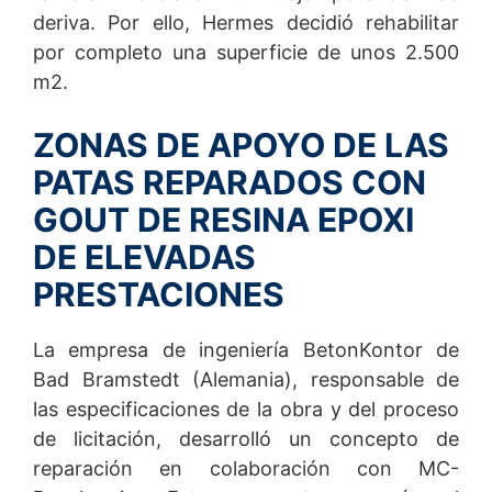
deriva. Por ello, Hermes decidió rehabilitar
Información, corrección, bloqueo y eliminación
por completo una superficie de unos 2.500
Según establece el artículo 15 del RGPD, tiene derecho
a recibir información gratuita en cualquier momento
m2.
sobre sus datos almacenados. También tiene derecho a
que se corrijan, bloqueen o incluso eliminen estos datos.
ZONAS DE APOYO DE LAS
Para optimizar nuestro sitio web para usted y mejorarlo
PATAS REPARADOS CON
continuamente, utilizamos cookies. Al utilizar nuestro
sitio web varias veces, acepta el uso de cookies.
GOUT DE RESINA EPOXI
DE ELEVADAS
PRESTACIONES
La empresa de ingeniería BetonKontor de
Bad Bramstedt (Alemania), responsable de
las especificaciones de la obra y del proceso
de licitación, desarrolló un concepto de
reparación en colaboración con MC-