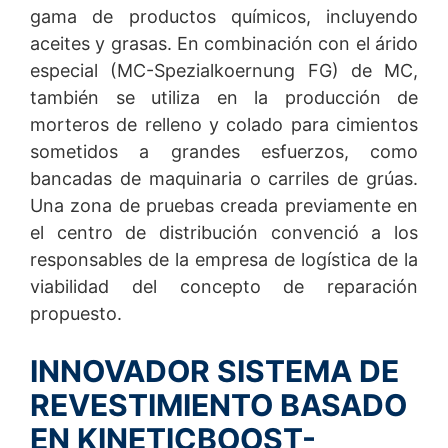
gama de productos químicos, incluyendo
Las superficies de hormigón de las rampas de carga
aceites y grasas. En combinación con el árido
en el principal centro de transbordo del norte del
especial (MC-Spezialkoernung FG) de MC,
proveedor de servicios marítimos Hermes en
Hannover-Langenhagen se habían deteriorado con
también se utiliza en la producción de
el paso del tiempo. La instalación de MC-Floor
morteros de relleno y colado para cimientos
TopSpeed, el revestimiento para suelos de rápida
sometidos a grandes esfuerzos, como
aplicación y extremadamente resiliente de MC-
Bauchemie, remedió la situación, ofreciendo un
bancadas de maquinaria o carriles de grúas.
excelente acabado de la reparación.
Una zona de pruebas creada previamente en
el centro de distribución convenció a los
responsables de la empresa de logística de la
viabilidad del concepto de reparación
propuesto.
INNOVADOR SISTEMA DE
REVESTIMIENTO BASADO
EN KINETICBOOST-