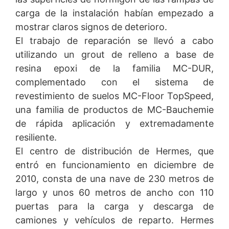
servidores de la empresa. En ese momento, el servidor
carga de la instalación habían empezado a
de YouTube es informado sobre las páginas visitadas
por usted. Si ha iniciado sesión en su cuenta de
mostrar claros signos de deterioro.
YouTube, la plataforma incluso tiene en cuenta estos
El trabajo de reparación se llevó a cabo
datos en el registro de hábitos de navegación de su
utilizando un grout de relleno a base de
perfil. Si no desea que YouTube acceda a sus datos de
navegación, simplemente cierre sesión en su cuenta de
resina epoxi de la familia MC-DUR,
YouTube mientras navega por nuestro sitio. Utilizamos
complementado con el sistema de
los recursos de YouTube para hacer nuestro sitio web
revestimiento de suelos MC-Floor TopSpeed,
más atractivo y esto no viola la legislación europea de
protección de datos, como se establece en el Artículo 6,
una familia de productos de MC-Bauchemie
Párrafo 1 (f) del GDPR. Para obtener más información
de rápida aplicación y extremadamente
sobre el uso que hace YouTube de los datos del usuario,
consulte la política de protección de datos de la
resiliente.
plataforma en
El centro de distribución de Hermes, que
https://www.google.de/intl/de/policies/privacy.
entró en funcionamiento en diciembre de
Deja de usar datos personales
2010, consta de una nave de 230 metros de
Ciertas operaciones de procesamiento de datos solo se
largo y unos 60 metros de ancho con 110
realizan con el consentimiento explícito del usuario de
puertas para la carga y descarga de
Internet, y en estos casos, puede revocar el
consentimiento otorgado previamente en cualquier
camiones y vehículos de reparto. Hermes
momento. Simplemente envíe un correo electrónico o un