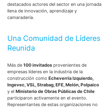
destacados actores del sector en una jornada
Información, corrección, bloqueo y eliminación
llena de innovación, aprendizaje y
Según establece el artículo 15 del RGPD, tiene derecho
a recibir información gratuita en cualquier momento
camaradería.
sobre sus datos almacenados. También tiene derecho a
que se corrijan, bloqueen o incluso eliminen estos datos.
Una Comunidad de Líderes
Para optimizar nuestro sitio web para usted y mejorarlo
continuamente, utilizamos cookies. Al utilizar nuestro
Reunida
sitio web varias veces, acepta el uso de cookies.
Más de
100 invitados
provenientes de
empresas líderes en la industria de la
construcción como
Echeverría Izquierdo,
Ingevec, VSL, Strabag, EFE, Melón, Polpaico
y el
Ministerio de Obras Públicas de Chile
participaron activamente en el evento.
Representantes de estas organizaciones no