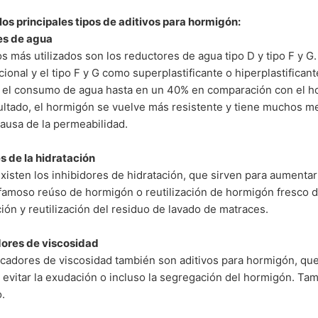
los principales tipos de aditivos para hormigón:
es de agua
os más utilizados son los reductores de agua tipo D y tipo F y G.
cional y el tipo F y G como superplastificante o hiperplastifican
 el consumo de agua hasta en un 40% en comparación con el hor
ltado, el hormigón se vuelve más resistente y tiene muchos me
causa de la permeabilidad.
s de la hidratación
isten los inhibidores de hidratación, que sirven para aumentar 
 famoso reúso de hormigón o reutilización de hormigón fresco de
ción y reutilización del residuo de lavado de matraces.
ores de viscosidad
cadores de viscosidad también son aditivos para hormigón, que
 y evitar la exudación o incluso la segregación del hormigón. T
.