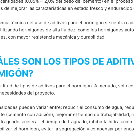
cantidades (0,05% ~ 2,0% del peso del cemento) en el proceso
 de mejorar las características en estado fresco y endurecido d
ncia técnica del uso de aditivos para el hormigón se centra ca
tilizando hormigones de alta fluidez, como los hormigones aut
es, con mayor resistencia mecánica y durabilidad.
LES SON LOS TIPOS DE ADITI
MIGÓN?
ltitud de tipos de aditivos para el hormigón. A menudo, solo con
 necesidades del proyecto.
sidades pueden variar entre: reducir el consumo de agua, redu
e (cemento con adición), mejorar el tiempo de trabajabilidad, m
fraguado, acelerar el tiempo de fraguado, inhibir la hidratación
lizar el hormigón, evitar la segregación y compensar por enco