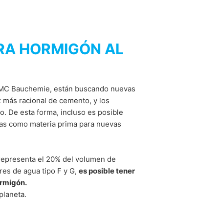
ón. Se establecerá una cookie de
RA HORMIGÓN AL
acidad del servicio.
 MC Bauchemie, están buscando nuevas
to de prestación de servicios entre MC y
rámetros de la legislación.
 más racional de cemento, y los
o. De esta forma, incluso es posible
das como materia prima para nuevas
 Ave., San Bruno, CA 94066, Estados
ube, se establece automáticamente una
áginas visitadas por usted. Si ha
hábitos de navegación de su perfil. Si no
 representa el 20% del volumen de
ientras navega por nuestro sitio.
es de agua tipo F y G,
es posible tener
n europea de protección de datos, como se
ormigón.
e de los datos del usuario, consulte la
planeta.