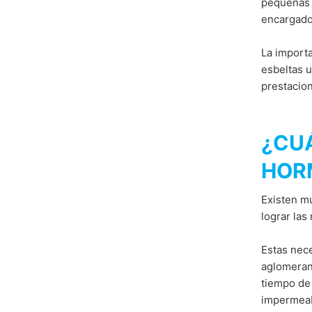
pequeñas 
encargados
La importa
esbeltas u
prestacion
¿CUÁ
HOR
Existen mu
lograr las
Estas nece
aglomerant
tiempo de 
impermeabi