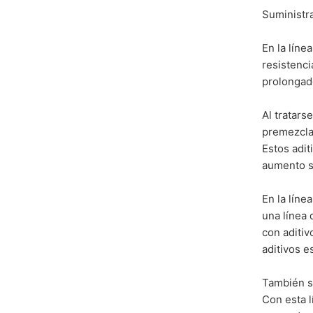
Suministr
En la líne
resistenci
prolongado
Al tratars
premezclad
Estos adi
aumento si
En la líne
una línea 
con aditiv
aditivos e
También s
Con esta 