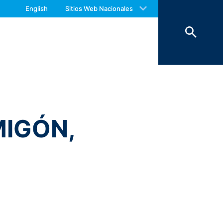
 with an answer as soon as possible.
English
Sitios Web Nacionales
us again should you find necessary.
 1600 Amphitheatre Parkway, Mountain
ookies son archivos de texto
ie. La información generada por estas
e Analytics se almacenan en los
 objetivo de analizar el comportamiento
por Google en el área de cobertura de la
lo en casos excepcionales, la dirección
esta información con la aprobación de
MIGÓN,
del sitio, para proporcionar servicios
s no se almacena junto con otros datos
r. Sin embargo, al hacerlo, es posible
ies, incluida la dirección IP, se
iente enlace: