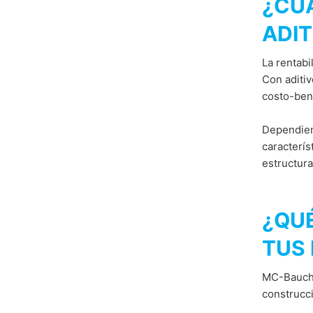
¿CUÁ
ADI
La rentabi
Con aditiv
costo-bene
Dependiend
caracterís
estructura
¿QUÉ
TUS
MC-Bauche
construcci