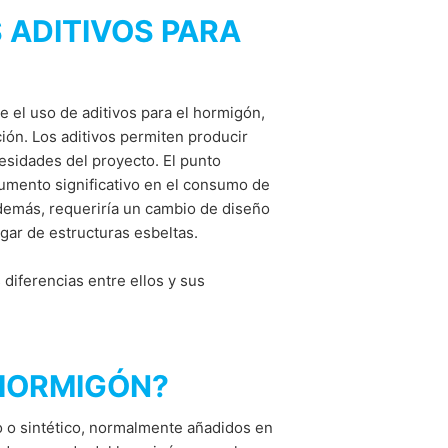
e Internet, y en estos casos, puede
 ADITIVOS PARA
nico o un mensaje informal a MC-
ice
apply.
rán. Sin embargo, los datos recopilados
ENVIAR
 el uso de aditivos para el hormigón,
cidad o en el reglamento GDPR, la
ión. Los aditivos permiten producir
auftragte für Datenschutz und
esidades del proyecto. El punto
 aumento significativo en el consumo de
demás, requeriría un cambio de diseño
ugar de estructuras esbeltas.
vío se realizará directamente a usted,
cos disponibles para su recepción.
 diferencias entre ellos y sus
o sobre sus datos almacenados. También
 sitio web varias veces, acepta el uso de
 HORMIGÓN?
o o sintético, normalmente añadidos en