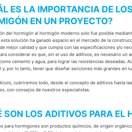
ca de Privacidad
de MC-Bauchemie
datos solo se realizan con el consentimiento explícito del usuario d
L ES LA IMPORTANCIA DE LOS
viamente en cualquier momento. Simplemente envíe un correo electró
do por reCAPTCH y Google
Privacy Policy
and
Terms of Serv
o de datos. Después de la notificación, sus datos ya no se recopila
MIGÓN EN UN PROYECTO?
malmente, como lo exige la ley.
ón del hormigón al hormigón moderno solo fue posible mediante
rotección de datos personales establecidas en esta política de priva
 esta solución ha ganado espacio en el mercado de la construcc
notificar al organismo competente, que en este caso es el Landesbe
e mejor calidad y que cumpla con las especificaciones y/o nec
, Alemania.
para considerar es que, sin el uso de aditivos, es necesario un
como cemento y agua, para lograr las resistencias deseadas. A
l y, por lo tanto, tener que diseñar secciones más grandes en l
s datos de navegación tratados por MC mediante consentimiento. El en
e datos editables y dentro de las limitaciones de los recursos técni
tículo, cubriremos todo, desde el concepto de aditivos hasta las
iminación
es, con consejos de nuestros especialistas.
, tiene derecho a recibir información gratuita en cualquier moment
n o incluso eliminen estos datos.
ted y mejorarlo continuamente, utilizamos cookies. Al utilizar nuestro
 SON LOS ADITIVOS PARA EL
vos para hormigones son productos químicos, de origen orgánic