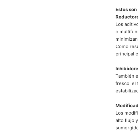
Estos son 
Reductor
Los aditiv
o multifun
minimizan
Como resu
principal 
Inhibidore
También ex
fresco, el
estabiliza
Modificad
Los modifi
alto flujo
sumergido