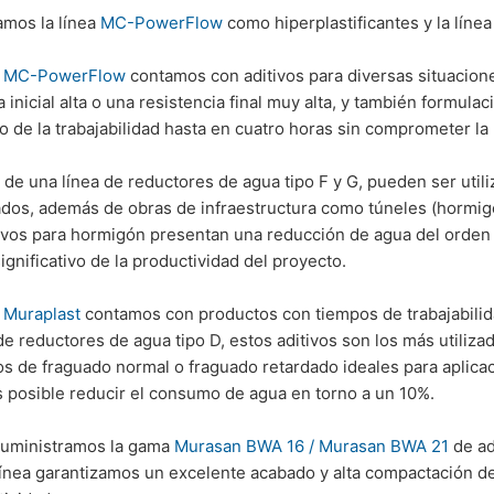
amos la línea
MC-PowerFlow
como hiperplastificantes y la líne
a
MC-PowerFlow
contamos con aditivos para diversas situacio
a inicial alta o una resistencia final muy alta, y también formu
 de la trabajabilidad hasta en cuatro horas sin comprometer la r
e de una línea de reductores de agua tipo F y G, pueden ser utili
os, además de obras de infraestructura como túneles (hormigón
tivos para hormigón presentan una reducción de agua del orden
gnificativo de la productividad del proyecto.
a
Muraplast
contamos con productos con tiempos de trabajabilida
de reductores de agua tipo D, estos aditivos son los más utili
os de fraguado normal o fraguado retardado ideales para aplica
s posible reducir el consumo de agua en torno a un 10%.
uministramos la gama
Murasan BWA 16 / Murasan BWA 21
de ad
línea garantizamos un excelente acabado y alta compactación d