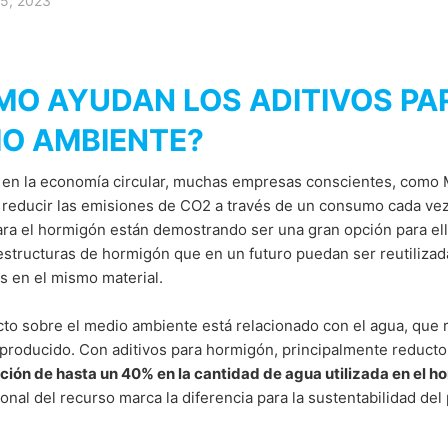
5, 2023
navegación por Google Analytics, haga clic en el enlace a continuaci
copilen sus datos en futuras visitas al sitio.
MO AYUDAN LOS ADITIVOS PA
Google Analytics maneja la información, consulte la política de priv
answer/6004245?hl=en
IO AMBIENTE?
en la economía circular, muchas empresas conscientes, como
 las autoridades alemanas de protección de la información, el contra
datos de navegación por parte de terceros y siempre dentro de los pa
 reducir las emisiones de CO2 a través de un consumo cada vez
ara el hormigón están demostrando ser una gran opción para ell
estructuras de hormigón que en un futuro puedan ser reutiliza
s de YouTube, una plataforma operada por YouTube LLC, 901 Cherry
s en el mismo material.
ogle. Cuando visita una página que contiene complementos de YouT
sa. En ese momento, el servidor de YouTube es informado sobre las p
 la plataforma incluso tiene en cuenta estos datos en el registro de 
cto sobre el medio ambiente está relacionado con el agua, que
e navegación, simplemente cierre sesión en su cuenta de YouTube m
roducido. Con aditivos para hormigón, principalmente reductor
hacer nuestro sitio web más atractivo y esto no viola la legislació
ción de hasta un 40% en la cantidad de agua utilizada en el h
) del GDPR. Para obtener más información sobre el uso que hace YouTub
ional del recurso marca la diferencia para la sustentabilidad del 
ataforma en https://www.google.de/intl/de/policies/privacy.
:
MB /
MB