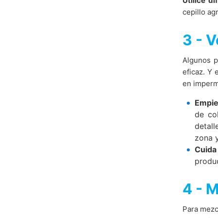
Utilice d
cepillo ag
3 - V
Algunos p
eficaz. Y 
en imperm
Empie
de co
detall
zona y
Cuida
produ
4 - M
Para mezc