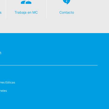
s
Trabaja en MC
Contacto
n
rres Eólicas
neles