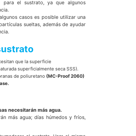
o para el sustrato, ya que algunos
e Internet, y en estos casos, puede
cia.
ice
apply.
nico o un mensaje informal a MC-
algunos casos es posible utilizar una
rán. Sin embargo, los datos recopilados
n partículas sueltas, además de ayudar
cia.
ENVIAR
cidad o en el reglamento GDPR, la
ustrato
auftragte für Datenschutz und
esitan que la superficie
saturada superficialmente seca SSS).
ranas de poliuretano
(MC-Proof 2060)
vío se realizará directamente a usted,
cos disponibles para su recepción.
ase.
o sobre sus datos almacenados. También
as necesitarán más agua.
rán más agua; días húmedos y fríos,
 sitio web varias veces, acepta el uso de