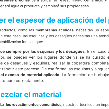
iferentes brochas
para aplicar el revestimiento cementicio y
regará agua al producto y cambiará sus propiedades.
er el espesor de aplicación del
roductos, como las
membranas acrílicas
, necesitan un espe
en este caso, las esquinas y los desagües necesitan una atenc
eabilización indican que:
ce siempre por las esquinas y los desagües
. En el caso
lor, se pueden ver los lugares donde ya se ha curado el
es de desagües y esquinas, realizar la cobertura completa
 repetir este proceso. De esa forma las esquinas y singula
 el exceso de material aplicado
. La formación de burbuja
cto cure correctamente.
ezclar el material
lar
los revestimientos cementicios
, nuestros técnicos en impe