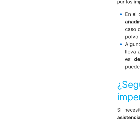
puntos im
En el
añadir
caso 
polvo 
Algun
lleva 
es:
de
pueden
¿Seg
impe
Si neces
asistenci