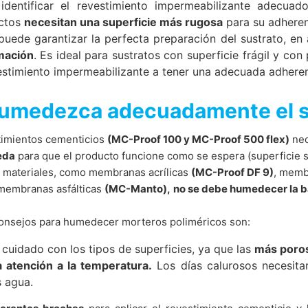
identificar el revestimiento impermeabilizante adecuad
ca de Privacidad
de MC-Bauchemie
datos solo se realizan con el consentimiento explícito del usuario d
ctos
necesitan una superficie más rugosa
para su adheren
do por reCAPTCH y Google
Privacy Policy
and
Terms of Serv
viamente en cualquier momento. Simplemente envíe un correo electró
puede garantizar la perfecta preparación del sustrato, en 
o de datos. Después de la notificación, sus datos ya no se recopila
mación
. Es ideal para sustratos con superficie frágil y co
malmente, como lo exige la ley.
estimiento impermeabilizante a tener una adecuada adheren
rotección de datos personales establecidas en esta política de priva
Humedezca adecuadamente el s
notificar al organismo competente, que en este caso es el Landesbe
, Alemania.
timientos cementicios
(MC-Proof 100 y MC-Proof 500 flex)
nec
eda
para que el producto funcione como se espera (superficie 
s materiales, como membranas acrílicas
(MC-Proof DF 9)
, memb
s datos de navegación tratados por MC mediante consentimiento. El en
e datos editables y dentro de las limitaciones de los recursos técni
 membranas asfálticas
(MC-Manto),
no se debe humedecer la b
iminación
onsejos para humedecer morteros poliméricos son:
, tiene derecho a recibir información gratuita en cualquier moment
n o incluso eliminen estos datos.
cuidado con los tipos de superficies, ya que las
más poros
a atención a la temperatura.
Los días calurosos necesita
ted y mejorarlo continuamente, utilizamos cookies. Al utilizar nuestro
 agua.