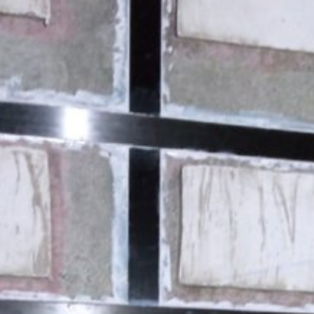
ies, incluida la dirección IP, se
iente enlace:
ón. Se establecerá una cookie de
acidad del servicio.
to de prestación de servicios entre MC y
rámetros de la legislación.
 Ave., San Bruno, CA 94066, Estados
ube, se establece automáticamente una
áginas visitadas por usted. Si ha
hábitos de navegación de su perfil. Si no
ientras navega por nuestro sitio.