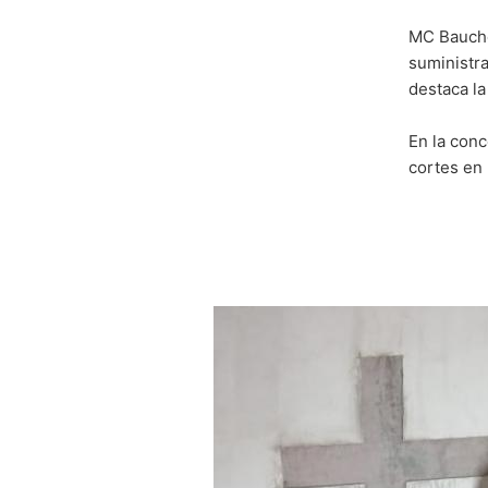
Para optimizar nuestro sitio web para us
MC Bauchem
cookies.
suministra
MC-CarbonFiber Lamell
destaca la
Refuerzo
En la conc
cortes en
en Obra 