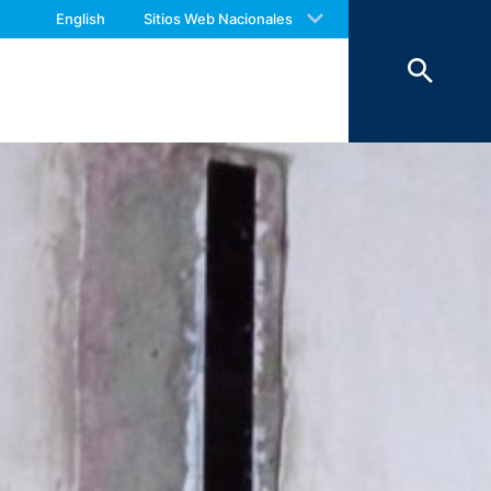
 with an answer as soon as possible.
mparten con terceros. Por decisión
English
Sitios Web Nacionales
us again should you find necessary.
isión de estos datos a países fuera del
 1600 Amphitheatre Parkway, Mountain
ookies son archivos de texto
ie. La información generada por estas
e Analytics se almacenan en los
 objetivo de analizar el comportamiento
por Google en el área de cobertura de la
lo en casos excepcionales, la dirección
esta información con la aprobación de
del sitio, para proporcionar servicios
s no se almacena junto con otros datos
r. Sin embargo, al hacerlo, es posible