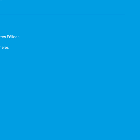
rres Eólicas
neles