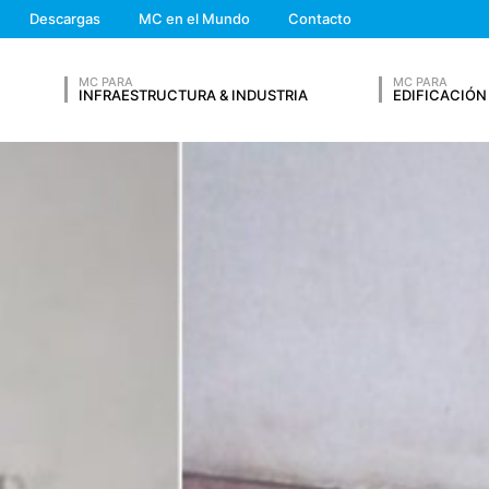
We'll get back to you
ting contratado para alojar nuestro sitio web. Sin embargo, no se co
Descargas
MC en el Mundo
Contacto
Feel free to contact 
nte diez años, después de los cuales se eliminan. La eventual transm
á intencionada.
MC PARA
MC PARA
INFRAESTRUCTURA & INDUSTRIA
EDIFICACIÓN
 análisis de métricas de Google Analytics, ofrecido por Google Inc.,
Analytics también utiliza cookies. Como ya se ha mencionado, las c
rmiten entender cómo el usuario utiliza el sitio web de MC-Bauchem
CURRÍCULUM VITAE
gle, en los Estados Unidos, y se almacena allí. Las cookies de Googl
puesto en el artículo 6, apartado 1, letra f) del RGPD, siempre con el
ar la navegación y la colocación publicitaria. .
litada en los sitios de MC. La dirección IP del usuario será acortada 
io Económico Europeo, antes de ser transmitida a Estados Unidos. So
Apellidos*
s de Google en los Estados Unidos y se acorta allí. Google utilizará 
 del usuario y, posteriormente, para compilar informes de actividad 
es. La dirección IP proporcionada por el navegador a Google Analytic
Número de Teléfono
web de MC se almacenen con la configuración correcta de su navegado