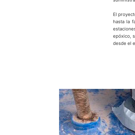
El proyect
hasta la 
estacione
Región de Iquique
epóxico, 
desde el e
Quebrad
2