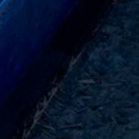
ón. Se establecerá una cookie de
acidad del servicio.
to de prestación de servicios entre MC y
rámetros de la legislación.
 Ave., San Bruno, CA 94066, Estados
ube, se establece automáticamente una
áginas visitadas por usted. Si ha
hábitos de navegación de su perfil. Si no
ientras navega por nuestro sitio.
n europea de protección de datos, como se
e de los datos del usuario, consulte la