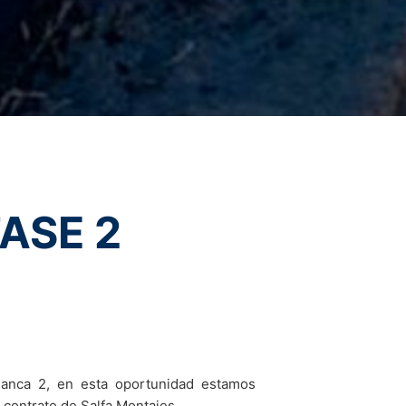
ice
apply.
e Internet, y en estos casos, puede
nico o un mensaje informal a MC-
rán. Sin embargo, los datos recopilados
ENVIAR
cidad o en el reglamento GDPR, la
auftragte für Datenschutz und
ASE 2
vío se realizará directamente a usted,
cos disponibles para su recepción.
o sobre sus datos almacenados. También
anca 2, en esta oportunidad estamos
 sitio web varias veces, acepta el uso de
contrato de Salfa Montajes.