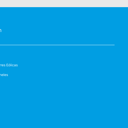
n
rres Eólicas
neles