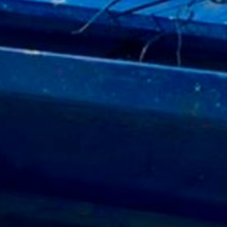
https://tools.google.com/dlpage/gaopto
Evitar la recopilación de información
Para evitar la recopilación de datos de 
Asunto*
exclusión voluntaria para evitar que se re
Desabilitar o Google Analytics
Para obtener más información sobre cómo 
https://support.google.com/analytics/
Mensaje
Tratamiento de datos por terceros
En cumplimiento de las disposiciones de
Google prevé el posible tratamiento de 
YouTube
El sitio web de MC utiliza complemento
Unidos, una empresa controlada por Go
conexión con los servidores de la empre
iniciado sesión en su cuenta de YouTube,
desea que YouTube acceda a sus datos d
Sube tu currículum vitae
Utilizamos los recursos de YouTube para 
establece en el Artículo 6, Párrafo 1 (f
Tamaño total del archivo