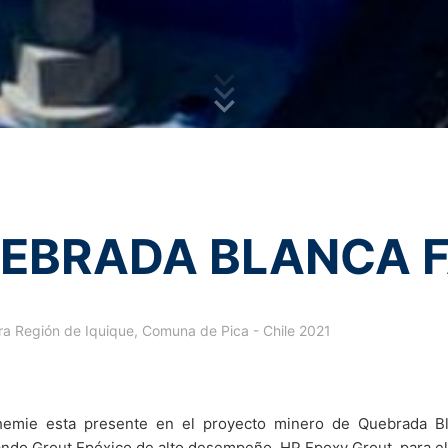
ataforma en https://www.google.de/intl/de/policies/privacy.
ca de Privacidad
de MC-Bauchemie
do por reCAPTCH y Google
Privacy Policy
and
Terms of Serv
datos solo se realizan con el consentimiento explícito del usuario d
viamente en cualquier momento. Simplemente envíe un correo electró
o de datos. Después de la notificación, sus datos ya no se recopila
malmente, como lo exige la ley.
rotección de datos personales establecidas en esta política de priva
notificar al organismo competente, que en este caso es el Landesbe
, Alemania.
EBRADA BLANCA F
s datos de navegación tratados por MC mediante consentimiento. El en
e datos editables y dentro de las limitaciones de los recursos técni
ra Región de Iquique, Comuna de Pica - Chile 2021
iminación
, tiene derecho a recibir información gratuita en cualquier moment
n o incluso eliminen estos datos.
emie esta presente en el proyecto minero de Quebrada Bl
ted y mejorarlo continuamente, utilizamos cookies. Al utilizar nuestro
ndo Grout Epóxico de alto desempeño, HP Epoxy Grout, para el 