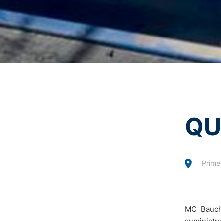
política de protección de datos de la pl
Estoy de acuerdo
Políti
Este sitio está protegi
Deja de usar datos personales
Ciertas operaciones de procesamiento de 
revocar el consentimiento otorgado pre
Bauchemie para revocar su permiso de us
antes de eso aún pueden procesarse nor
Notificar el uso indebido de datos
En caso de violación de las normas de p
persona que se sienta lesionada puede 
Informationsfreiheit NRW, de Düsseldorf
QU
Derecho a la portabilidad de datos
Tiene derecho a recibir, si lo desea, lo
oa un tercero designado, en un formato d
Prime
Información, corrección, bloqueo y el
Según establece el artículo 15 del RGPD
tiene derecho a que se corrijan, bloquee
MC Bauch
Para optimizar nuestro sitio web para us
cookies.
suministra