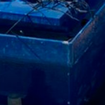
ut?hl=en
navegación por Google Analytics, haga clic en el enlace a continuaci
copilen sus datos en futuras visitas al sitio.
Google Analytics maneja la información, consulte la política de priv
answer/6004245?hl=en
 las autoridades alemanas de protección de la información, el contra
datos de navegación por parte de terceros y siempre dentro de los pa
s de YouTube, una plataforma operada por YouTube LLC, 901 Cherry
ogle. Cuando visita una página que contiene complementos de YouT
sa. En ese momento, el servidor de YouTube es informado sobre las p
 la plataforma incluso tiene en cuenta estos datos en el registro de 
e navegación, simplemente cierre sesión en su cuenta de YouTube m
hacer nuestro sitio web más atractivo y esto no viola la legislació
) del GDPR. Para obtener más información sobre el uso que hace YouTub
:
MB /
MB